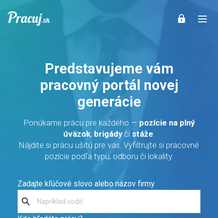
Predstavujeme vám
pracovný portál novej
generácie
Ponúkame prácu pre každého —
pozície na plný
úväzok
,
brigády
či
stáže
.
Nájdite si prácu ušitú pre vás. Vyfiltrujte si pracovné
pozície podľa typu, odboru či lokality.
Zadajte kľúčové slovo alebo názov firmy
Napríklad vodič