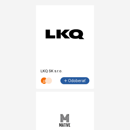
LKQ SK s.r.o.
Odoberať