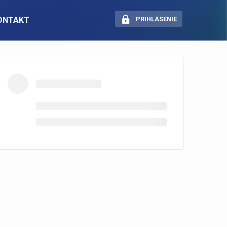
ONTAKT
PRIHLÁSENIE
SOCIÁLNE SIETE
Pracuj.sk — Portál novej
generácie
Instagram
LinkedIn