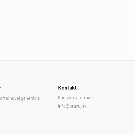
e
Kontakt
Kontaktný formulár
ortál novej generácie
info@pracuj.sk