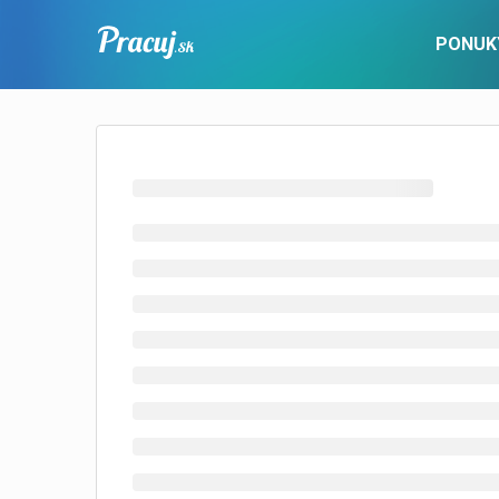
PONUK
PRE UCHÁDZAČOV
Pracovné ponuky
Popis služby
Nové ponu