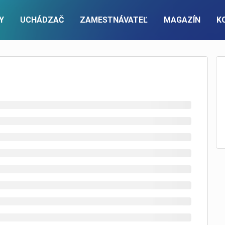
Y
UCHÁDZAČ
ZAMESTNÁVATEĽ
MAGAZÍN
K
PRE ZAMESTNÁVATEĽOV
ÚČET
KONTAKTUJTE NÁS
FIREMNÝ ÚČET
Pracovné ponuky a cenník
Prihlásenie
Kontaktný formulár
Prihlásenie
Recruitment a executive search
Nová registrácia
Nová registrácia
Zoznam zamestnávateľov
info@pracuj.sk
Premium firemný profil
ky na email