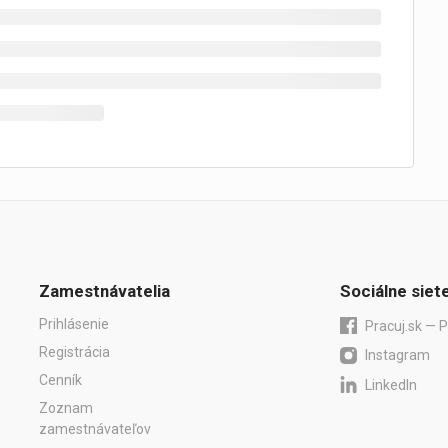
Zamestnávatelia
Sociálne siet
Prihlásenie
Pracuj.sk — P
Registrácia
Instagram
Cenník
LinkedIn
Zoznam
zamestnávateľov