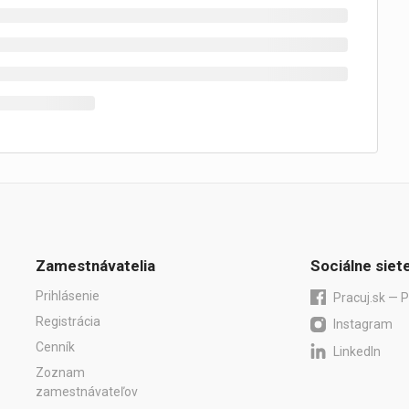
Zamestnávatelia
Sociálne siet
Prihlásenie
Pracuj.sk — P
Registrácia
Instagram
Cenník
LinkedIn
Zoznam
zamestnávateľov