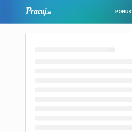
PONUK
PRE UCHÁDZAČOV
Pracovné ponuky
Popis služby
Nové ponu