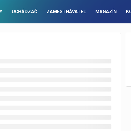
Y
UCHÁDZAČ
ZAMESTNÁVATEĽ
MAGAZÍN
K
PRE ZAMESTNÁVATEĽOV
ÚČET
KONTAKTUJTE NÁS
FIREMNÝ ÚČET
Pracovné ponuky a cenník
Prihlásenie
Kontaktný formulár
Prihlásenie
Recruitment a executive search
Nová registrácia
Nová registrácia
Zoznam zamestnávateľov
info@pracuj.sk
Premium firemný profil
ky na email