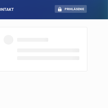
ONTAKT
PRIHLÁSENIE
SOCIÁLNE SIETE
Pracuj.sk — Portál novej
generácie
Instagram
LinkedIn