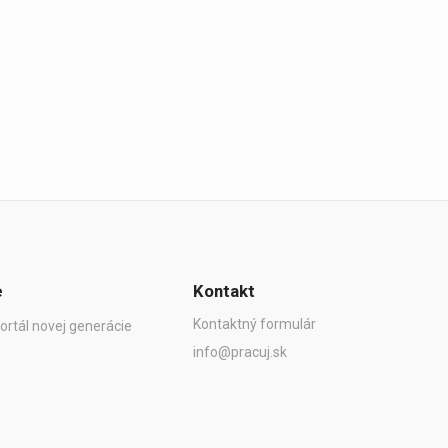
e
Kontakt
Kontaktný formulár
ortál novej generácie
info@pracuj.sk