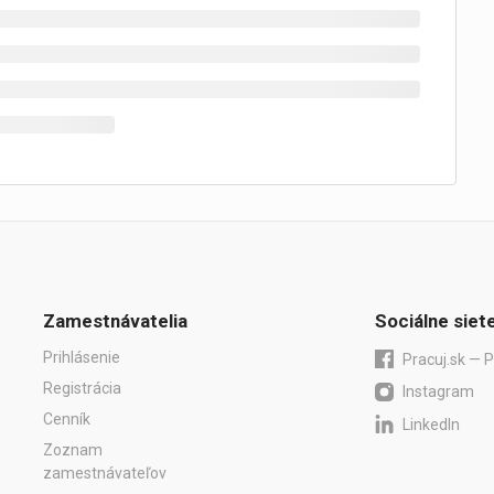
Zamestnávatelia
Sociálne siet
Prihlásenie
Pracuj.sk — P
Registrácia
Instagram
Cenník
LinkedIn
Zoznam
zamestnávateľov