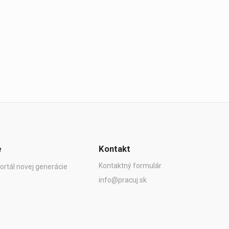
e
Kontakt
Kontaktný formulár
ortál novej generácie
info@pracuj.sk