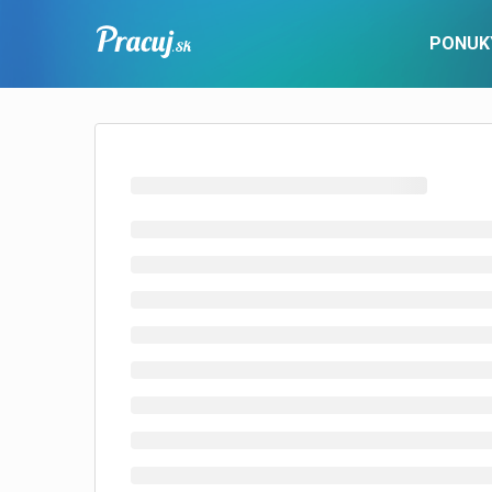
PONUK
PRE UCHÁDZAČOV
Pracovné ponuky
Popis služby
Nové ponu