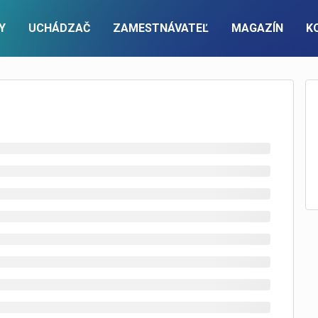
Y
UCHÁDZAČ
ZAMESTNÁVATEĽ
MAGAZÍN
K
PRE ZAMESTNÁVATEĽOV
ÚČET
KONTAKTUJTE NÁS
FIREMNÝ ÚČET
Pracovné ponuky a cenník
Prihlásenie
Kontaktný formulár
Prihlásenie
Recruitment a executive search
Nová registrácia
Nová registrácia
Zoznam zamestnávateľov
info@pracuj.sk
Premium firemný profil
ky na email