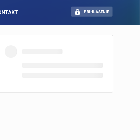
ONTAKT
PRIHLÁSENIE
SOCIÁLNE SIETE
Pracuj.sk — Portál novej
generácie
Instagram
LinkedIn