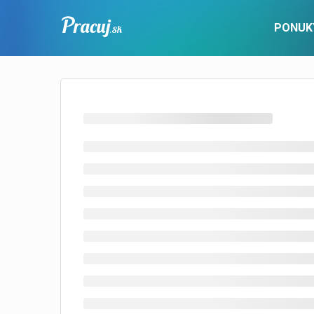
PONUK
PRE UCHÁDZAČOV
Pracovné ponuky
Popis služby
Nové ponu