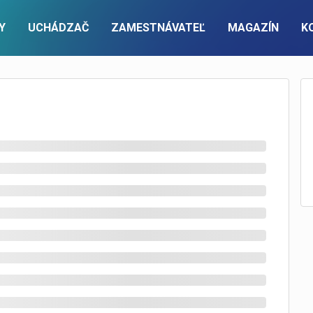
Y
UCHÁDZAČ
ZAMESTNÁVATEĽ
MAGAZÍN
K
PRE ZAMESTNÁVATEĽOV
ÚČET
KONTAKTUJTE NÁS
FIREMNÝ ÚČET
Pracovné ponuky a cenník
Prihlásenie
Kontaktný formulár
Prihlásenie
Recruitment a executive search
Nová registrácia
Nová registrácia
Zoznam zamestnávateľov
info@pracuj.sk
Premium firemný profil
ky na email