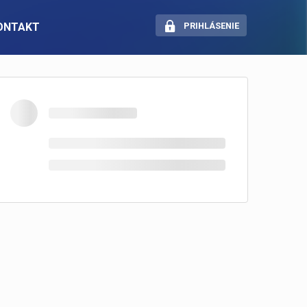
ONTAKT
PRIHLÁSENIE
SOCIÁLNE SIETE
Pracuj.sk — Portál novej
generácie
Instagram
LinkedIn