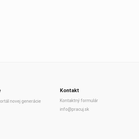
e
Kontakt
Kontaktný formulár
ortál novej generácie
info@pracuj.sk