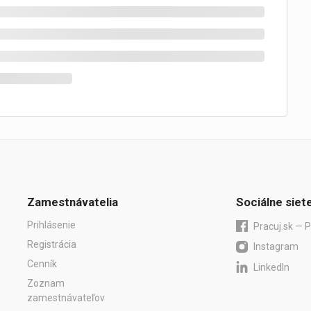
Zamestnávatelia
Sociálne siet
Prihlásenie
Pracuj.sk — P
Registrácia
Instagram
Cenník
LinkedIn
Zoznam
zamestnávateľov