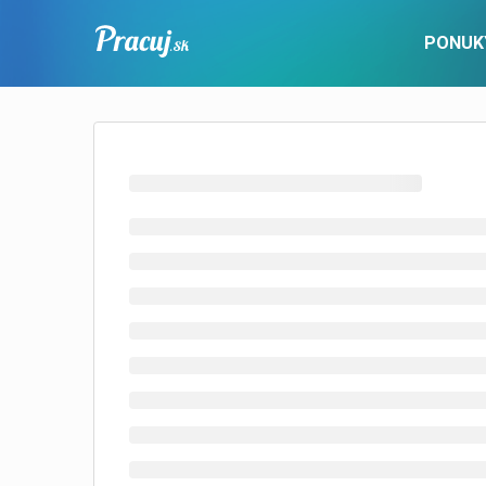
PONUK
PRE UCHÁDZAČOV
Pracovné ponuky
Popis služby
Nové ponu