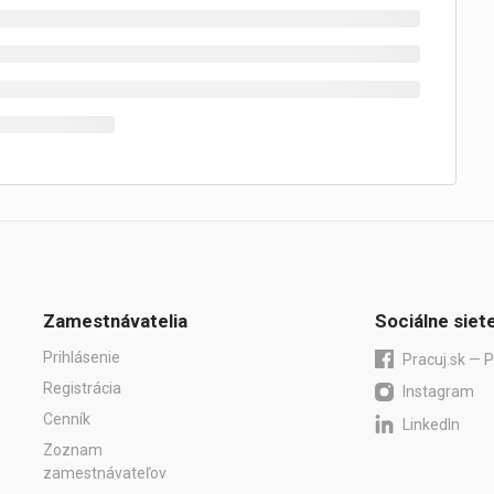
Zamestnávatelia
Sociálne siet
Prihlásenie
Pracuj.sk — P
Registrácia
Instagram
Cenník
LinkedIn
Zoznam
zamestnávateľov