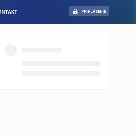
ONTAKT
PRIHLÁSENIE
SOCIÁLNE SIETE
Pracuj.sk — Portál novej
generácie
Instagram
LinkedIn