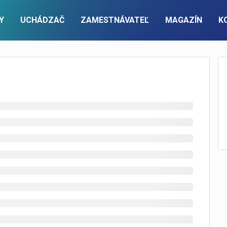
Y
UCHÁDZAČ
ZAMESTNÁVATEĽ
MAGAZÍN
K
PRE ZAMESTNÁVATEĽOV
ÚČET
KONTAKTUJTE NÁS
FIREMNÝ ÚČET
Pracovné ponuky a cenník
Prihlásenie
Kontaktný formulár
Prihlásenie
Recruitment a executive search
Nová registrácia
Nová registrácia
Zoznam zamestnávateľov
info@pracuj.sk
Premium firemný profil
ky na email