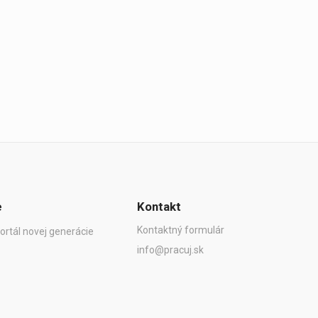
e
Kontakt
Kontaktný formulár
ortál novej generácie
info@pracuj.sk