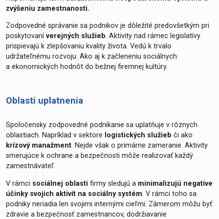
zvýšeniu zamestnanosti.
Zodpovedné správanie sa podnikov je dôležité predovšetkým pri
poskytovaní
verejných služieb
. Aktivity nad rámec legislatívy
prispievajú k zlepšovaniu kvality života. Vedú k trvalo
udržateľnému rozvoju. Ako aj k začleneniu sociálnych
a ekonomických hodnôt do bežnej firemnej kultúry.
Oblasti uplatnenia
Spoločensky zodpovedné podnikanie sa uplatňuje v rôznych
oblastiach. Napríklad v sektore
logistických služieb
či ako
krízový manažment
. Nejde však o primárne zameranie. Aktivity
smerujúce k ochrane a bezpečnosti môže realizovať každý
zamestnávateľ.
V rámci
sociálnej oblasti
firmy sledujú a
minimalizujú negatíve
účinky svojich aktivít
na sociálny systém
. V rámci toho sa
podniky neriadia len svojimi internými cieľmi. Zámerom môžu byť
zdravie a bezpečnosť zamestnancov, dodržiavanie