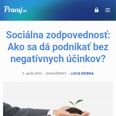
Sociálna zodpovednosť:
Ako sa dá podnikať bez
negatívnych účinkov?
5. apríla 2022
▪
MANAŽMENT
▪
LUCIA DŽURNÁ