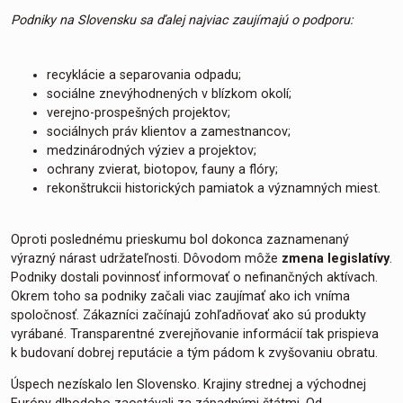
Podniky na Slovensku sa ďalej najviac zaujímajú o podporu:
recyklácie a separovania odpadu;
sociálne znevýhodnených v blízkom okolí;
verejno-prospešných projektov;
sociálnych práv klientov a zamestnancov;
medzinárodných výziev a projektov;
ochrany zvierat, biotopov, fauny a flóry;
rekonštrukcii historických pamiatok a významných miest.
Oproti poslednému prieskumu bol dokonca zaznamenaný
výrazný nárast udržateľnosti. Dôvodom môže
zmena legislatívy
.
Podniky dostali povinnosť informovať o nefinančných aktívach.
Okrem toho sa podniky začali viac zaujímať ako ich vníma
spoločnosť. Zákazníci začínajú zohľadňovať ako sú produkty
vyrábané. Transparentné zverejňovanie informácií tak prispieva
k budovaní dobrej reputácie a tým pádom k zvyšovaniu obratu.
Úspech nezískalo len Slovensko. Krajiny strednej a východnej