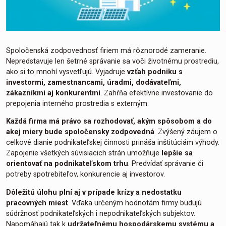
Spoločenská zodpovednosť firiem má rôznorodé zameranie.
Nepredstavuje len šetrné správanie sa voči životnému prostrediu,
ako si to mnohí vysvetľujú. Vyjadruje
vzťah podniku s
investormi, zamestnancami, úradmi, dodávateľmi,
zákazníkmi aj konkurentmi
. Zahŕňa efektívne investovanie do
prepojenia interného prostredia s externým.
Každá firma má právo sa rozhodovať, akým spôsobom a do
akej miery bude spoločensky zodpovedná
. Zvýšený záujem o
celkové dianie podnikateľskej činnosti prináša inštitúciám výhody.
Zapojenie všetkých súvisiacich strán umožňuje
lepšie sa
orientovať na podnikateľskom trhu
. Predvídať správanie či
potreby spotrebiteľov, konkurencie aj investorov.
Dôležitú úlohu plní aj v prípade
krízy a nedostatku
pracovných miest
. Vďaka určeným hodnotám firmy budujú
súdržnosť podnikateľských i nepodnikateľských subjektov.
Napomáhajú tak k
udržateľnému hospodárskemu systému a