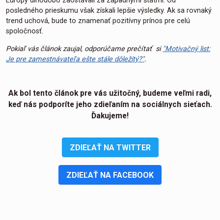
Európy dlhodobo zaostávali za západnými štátmi. Od
posledného prieskumu však získali lepšie výsledky. Ak sa rovnaký
trend uchová, bude to znamenať pozitívny prínos pre celú
spoločnosť.
Pokiaľ vás článok zaujal, odporúčame prečítať si
"Motivačný list:
Je pre zamestnávateľa ešte stále dôležitý?"
.
Ak bol tento článok pre vás užitočný, budeme veľmi radi,
keď nás podporíte jeho zdieľaním na sociálnych sieťach.
Ďakujeme!
ZDIEĽAŤ NA TWITTER
ZDIEĽAŤ NA FACEBOOK