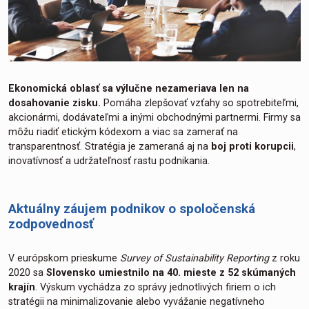
Ekonomická oblasť sa výlučne nezameriava len na
dosahovanie zisku.
Pomáha zlepšovať vzťahy so spotrebiteľmi,
akcionármi, dodávateľmi a inými obchodnými partnermi. Firmy sa
môžu riadiť etickým kódexom a viac sa zamerať na
transparentnosť. Stratégia je zameraná aj na
boj proti korupcii
,
inovatívnosť a udržateľnosť rastu podnikania.
Aktuálny záujem podnikov o spoločenská
zodpovednosť
V európskom prieskume
Survey of Sustainability Reporting
z roku
2020 sa
Slovensko umiestnilo na 40. mieste z 52 skúmaných
krajín
. Výskum vychádza zo správy jednotlivých firiem o ich
stratégii na minimalizovanie alebo vyvážanie negatívneho