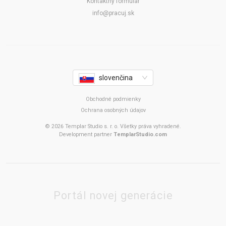
Kontaktný formulár
info@pracuj.sk
slovenčina
Obchodné podmienky
Ochrana osobných údajov
© 2026 Templar Studio s. r. o. Všetky práva vyhradené.
Development partner
TemplarStudio.com
Portál novej generácie