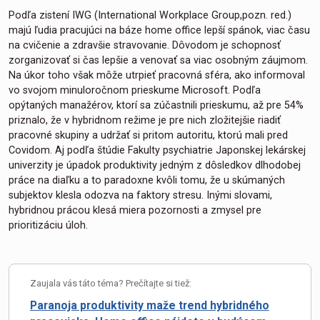
Podľa zistení IWG (International Workplace Group,pozn. red.)
majú ľudia pracujúci na báze home office lepší spánok, viac času
na cvičenie a zdravšie stravovanie. Dôvodom je schopnosť
zorganizovať si čas lepšie a venovať sa viac osobným záujmom.
Na úkor toho však môže utrpieť pracovná sféra, ako informoval
vo svojom minuloročnom prieskume Microsoft. Podľa
opýtaných manažérov, ktorí sa zúčastnili prieskumu, až pre 54%
priznalo, že v hybridnom režime je pre nich zložitejšie riadiť
pracovné skupiny a udržať si pritom autoritu, ktorú mali pred
Covidom. Aj podľa štúdie Fakulty psychiatrie Japonskej lekárskej
univerzity je úpadok produktivity jedným z dôsledkov dlhodobej
práce na diaľku a to paradoxne kvôli tomu, že u skúmaných
subjektov klesla odozva na faktory stresu. Inými slovami,
hybridnou prácou klesá miera pozornosti a zmysel pre
prioritizáciu úloh.
Zaujala vás táto téma? Prečítajte si tiež:
Paranoja produktivity maže trend hybridného