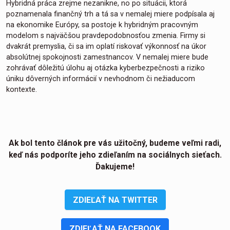
Hybridná práca zrejme nezanikne, no po situácii, ktorá
poznamenala finančný trh a tá sa v nemalej miere podpísala aj
na ekonomike Európy, sa postoje k hybridným pracovným
modelom s najväčšou pravdepodobnosťou zmenia. Firmy si
dvakrát premyslia, či sa im oplatí riskovať výkonnosť na úkor
absolútnej spokojnosti zamestnancov. V nemalej miere bude
zohrávať dôležitú úlohu aj otázka kyberbezpečnosti a riziko
úniku dôverných informácií v nevhodnom či nežiaducom
kontexte.
Ak bol tento článok pre vás užitočný, budeme veľmi radi,
keď nás podporíte jeho zdieľaním na sociálnych sieťach.
Ďakujeme!
ZDIEĽAŤ NA TWITTER
ZDIEĽAŤ NA FACEBOOK