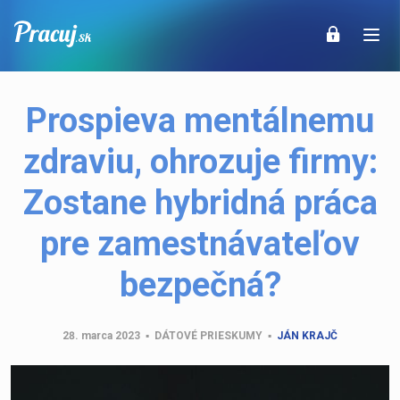
Prospieva mentálnemu
zdraviu, ohrozuje firmy:
Zostane hybridná práca
pre zamestnávateľov
bezpečná?
28. marca 2023
▪
DÁTOVÉ PRIESKUMY
▪
JÁN KRAJČ