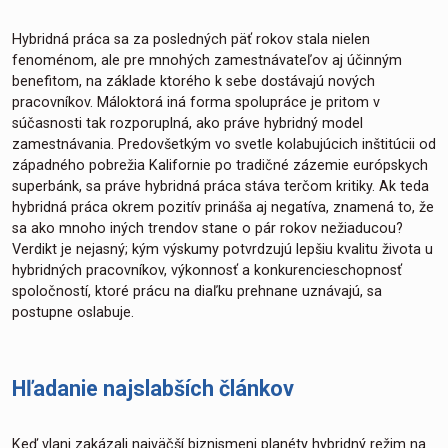
Hybridná práca sa za posledných päť rokov stala nielen
fenoménom, ale pre mnohých zamestnávateľov aj účinným
benefitom, na základe ktorého k sebe dostávajú nových
pracovníkov. Máloktorá iná forma spolupráce je pritom v
súčasnosti tak rozporuplná, ako práve hybridný model
zamestnávania. Predovšetkým vo svetle kolabujúcich inštitúcii od
západného pobrežia Kalifornie po tradičné zázemie európskych
superbánk, sa práve hybridná práca stáva terčom kritiky. Ak teda
hybridná práca okrem pozitív prináša aj negatíva, znamená to, že
sa ako mnoho iných trendov stane o pár rokov nežiaducou?
Verdikt je nejasný; kým výskumy potvrdzujú lepšiu kvalitu života u
hybridných pracovníkov, výkonnosť a konkurencieschopnosť
spoločností, ktoré prácu na diaľku prehnane uznávajú, sa
postupne oslabuje.
Hľadanie najslabších článkov
Keď vlani zakázali najväčší biznismeni planéty hybridný režim na