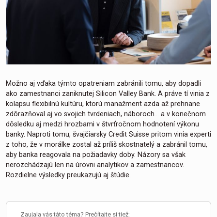
Možno aj vďaka týmto opatreniam zabránili tomu, aby dopadli
ako zamestnanci zaniknutej Silicon Valley Bank. A práve tí vinia z
kolapsu flexibilnú kultúru, ktorú manažment azda až prehnane
zdôrazňoval aj vo svojich tvrdeniach, náboroch... a v konečnom
dôsledku aj medzi hrozbami v štvrťročnom hodnotení výkonu
banky. Naproti tomu, švajčiarsky Credit Suisse pritom vinia experti
z toho, že v morálke zostal až príliš skostnatelý a zabránil tomu,
aby banka reagovala na požiadavky doby. Názory sa však
nerozchádzajú len na úrovni analytikov a zamestnancov.
Rozdielne výsledky preukazujú aj štúdie.
Zaujala vás táto téma? Prečítajte si tiež: